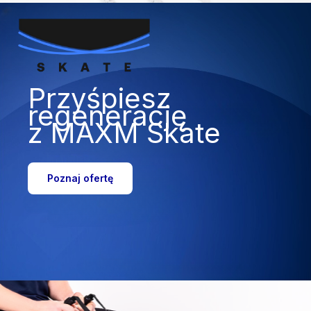
Przyśpiesz
regenerację
z MAXM Skate
Poznaj ofertę