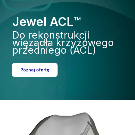
Jewel ACL
™
Do rekonstrukcji
więzadła krzyżowego
przedniego (ACL)
Poznaj ofertę